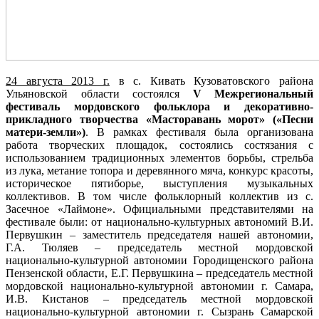
24 августа 2013 г.
в с. Кивать Кузоватовского района
Ульяновской области состоялся
V Межрегиональный
фестиваль мордовского фольклора и декоративно-
прикладного творчества «Масторавань морот» («Песни
матери-земли»)
. В рамках фестиваля была организована
работа творческих площадок, состоялись состязания с
использованием традиционных элементов борьбы, стрельба
из лука, метание топора и деревянного мяча, конкурс красоты,
историческое пятиборье, выступления музыкальных
коллективов. В том числе фольклорный коллектив из с.
Засечное «Лаймоне». Официальными представителями на
фестивале были: от национально-культурных автономий В.И.
Первушкин – заместитель председателя нашей автономии,
Г.А. Тюляев – председатель местной мордовской
национально-культурной автономии Городищенского района
Пензенской области, Е.Г. Первушкина – председатель местной
мордовской национально-культурной автономии г. Самара,
И.В. Кистанов – председатель местной мордовской
национально-культурной автономии г. Сызрань Самарской