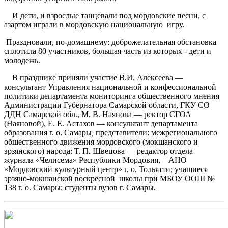
И дети, и взрослые танцевали под мордовские песни, с
азартом играли в мордовскую национальную игру.
Праздновали, по-домашнему: доброжелательная обстановка
сплотила 80 участников, большая часть из которых - дети и
молодежь.
В празднике приняли участие В.И. Алексеева —
консультант Управления национальной и конфессиональной
политики департамента мониторинга общественного мнения
Администрации Губернатора Самарской области, ГКУ СО
ДДН Самарской обл., М. В. Наянова — ректор СГОА
(Наяновой), Е. Е. Астахов — консультант департамента
образования г. о. Самары
,
представители: межрегионального
общественного движения мордовского (мокшанского и
эрзянского) народа: Т. П. Швецова — редактор отдела
журнала «Челисема» Республики Мордовия, АНО
«Мордовский культурный центр» г. о. Тольятти; учащиеся
эрзяно-мокшанской воскресной школы при МБОУ ООШ №
138 г. о. Самары; студенты вузов г. Самары.