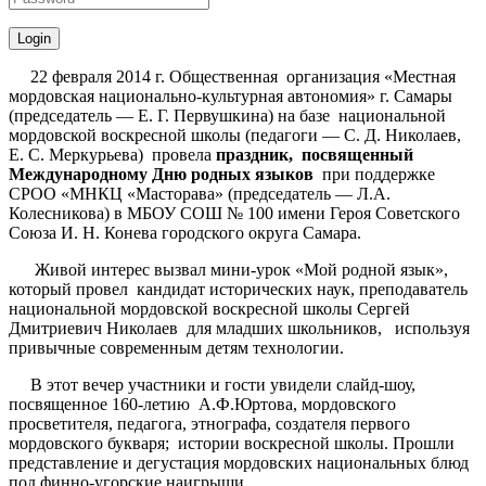
22 февраля 2014 г. Общественная организация «Местная
мордовская национально-культурная автономия» г. Самары
(председатель — Е. Г. Первушкина) на базе национальной
мордовской воскресной школы (педагоги — С. Д. Николаев,
Е. С. Меркурьева) провела
праздник,
посвященный
Международному Дню родных языков
при поддержке
СРОО «МНКЦ «Масторава» (председатель — Л.А.
Колесникова) в МБОУ СОШ № 100 имени Героя Советского
Союза И. Н. Конева городского округа Самара.
Живой интерес вызвал мини-урок «Мой родной язык»,
который провел кандидат исторических наук, преподаватель
национальной мордовской воскресной школы Сергей
Дмитриевич Николаев для младших школьников, используя
привычные современным детям технологии.
В этот вечер участники и гости увидели слайд-шоу,
посвященное 160-летию А.Ф.Юртова, мордовского
просветителя, педагога, этнографа, создателя первого
мордовского букваря; истории воскресной школы. Прошли
представление и дегустация мордовских национальных блюд
под финно-угорские наигрыши.