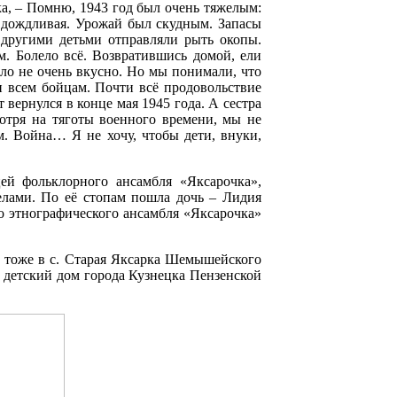
ка, – Помню, 1943 год был очень тяжелым:
и дождливая. Урожай был скудным. Запасы
с другими детьми отправляли рыть окопы.
м. Болело всё. Возвратившись домой, ели
ло не очень вкусно. Но мы понимали, что
и всем бойцам. Почти всё продовольствие
 вернулся в конце мая 1945 года. А сестра
мотря на тяготы военного времени, мы не
м. Война… Я не хочу, чтобы дети, внуки,
ей фольклорного ансамбля «Яксарочка»,
делами. По её стопам пошла дочь – Лидия
го этнографического ансамбля «Яксарочка»
 тоже в с. Старая Яксарка Шемышейского
в детский дом города Кузнецка Пензенской