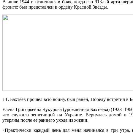
В июле 1944 г. отличился в боях, когда его 913-ый артиллер
фронте; был представлен к ордену Красной Звезды.
Г.Г. Бахтеев прошёл всю войну, был ранен, Победу встретил в 
Елена Григорьевна Чукурова (урождённая Бахтеева) (1923–1960)
что служила зенитчицей на Украине. Вернулась домой в 19
утеряны после её раннего ухода из жизни.
«Практически каждый день для меня начинался в три утра, 