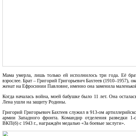
Мама умерла, лишь только ей исполнилось три года. Её бра
взрослее. Брат – Григорий Григорьевич Бахтеев (1910–1957), ок
женат на Ефросинии Павловне, именно она заменила маленько
Когда началась война, моей бабушке было 11 лет. Она осталась
Лена ушли на защиту Родины.
Григорий Григорьевич Бахтеев служил в 913-ом артиллерийско
армии Западного фронта. Командир отделения разведки 1-о
ВКП(б) с 1943 г., награждён медалью «За боевые заслуги».