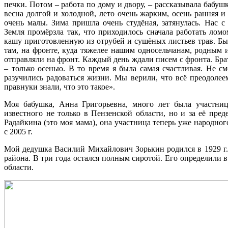
печки. Потом – работа по дому и двору, – рассказывала бабуш
весна долгой и холодной, лето очень жарким, осень ранняя 
очень малы. Зима пришла очень студёная, затянулась. Нас 
Земля промёрзла так, что приходилось сначала работать ломо
кашу приготовленную из отрубей и сушёных листьев трав. Бы
там, на фронте, куда тяжелее нашим односельчанам, родным 
отправляли на фронт. Каждый день ждали писем с фронта. Брат
– только осенью. В то время я была самая счастливая. Не с
разучились радоваться жизни. Мы верили, что всё преодолее
правнуки знали, что это такое».
Моя бабушка, Анна Григорьевна, много лет была участниц
известного не только в Пензенской области, но и за её пре
Радайкина (это моя мама), она участница теперь уже народно
с 2005 г.
Мой дедушка Василий Михайлович Зорькин родился в 1929 г.
района. В три года остался полным сиротой. Его определили 
области.