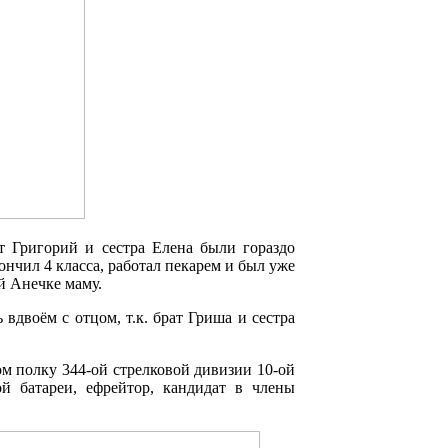
т Григорий и сестра Елена были гораздо
ончил 4 класса, работал пекарем и был уже
й Анечке маму.
 вдвоём с отцом, т.к. брат Гриша и сестра
м полку 344-ой стрелковой дивизии 10-ой
й батареи, ефрейтор, кандидат в члены